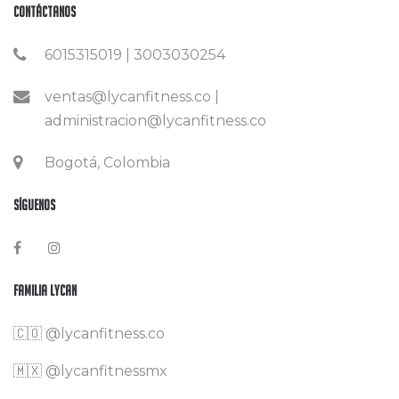
Contáctanos
6015315019 | 3003030254
ventas@lycanfitness.co |
administracion@lycanfitness.co
Bogotá, Colombia
Síguenos
Familia Lycan
🇨🇴
@lycanfitness.co
🇲🇽
@lycanfitnessmx