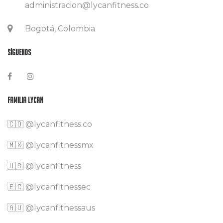
administracion@lycanfitness.co
Bogotá, Colombia
Síguenos
Familia Lycan
🇨🇴
@lycanfitness.co
🇲🇽
@lycanfitnessmx
🇺🇸 @lycanfitness
🇪🇨 @lycanfitnessec
🇦🇺 @lycanfitnessaus