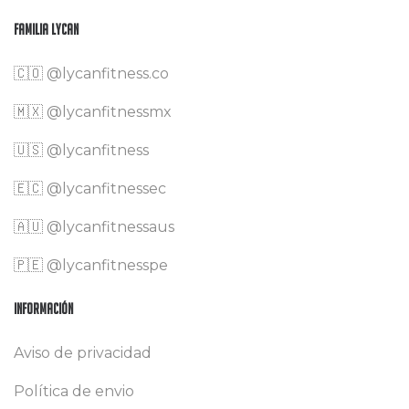
Familia Lycan
🇨🇴
@lycanfitness.co
🇲🇽
@lycanfitnessmx
🇺🇸 @lycanfitness
🇪🇨 @lycanfitnessec
🇦🇺 @lycanfitnessaus
🇵🇪 @lycanfitnesspe
Información
Aviso de privacidad
Política de envio