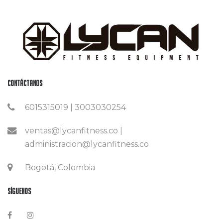
Contáctanos
6015315019 | 3003030254
ventas@lycanfitness.co |
administracion@lycanfitness.co
Bogotá, Colombia
Síguenos