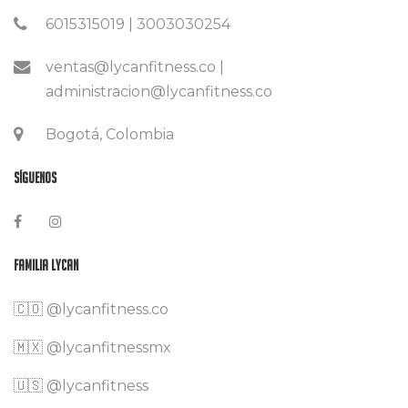
6015315019 | 3003030254
ventas@lycanfitness.co |
administracion@lycanfitness.co
Bogotá, Colombia
Síguenos
Familia Lycan
🇨🇴
@lycanfitness.co
🇲🇽
@lycanfitnessmx
🇺🇸 @lycanfitness