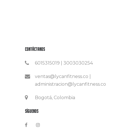
Contáctanos
6015315019 | 3003030254
ventas@lycanfitness.co |
administracion@lycanfitness.co
Bogotá, Colombia
Síguenos