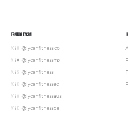
Familia Lycan
I
🇨🇴
@lycanfitness.co
A
🇲🇽
@lycanfitnessmx
P
🇺🇸 @lycanfitness
T
🇪🇨 @lycanfitnessec
P
🇦🇺 @lycanfitnessaus
🇵🇪 @lycanfitnesspe