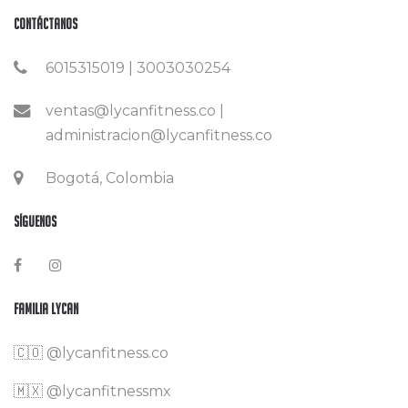
Contáctanos
6015315019 | 3003030254
ventas@lycanfitness.co |
administracion@lycanfitness.co
Bogotá, Colombia
Síguenos
Familia Lycan
🇨🇴
@lycanfitness.co
🇲🇽
@lycanfitnessmx