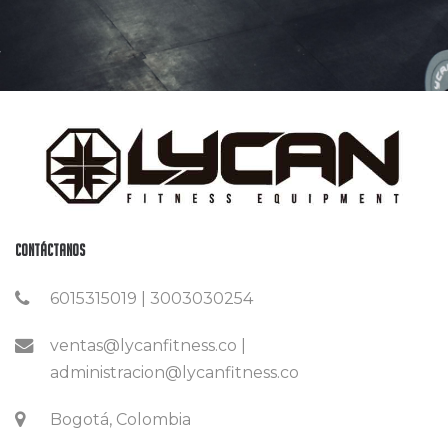
Contáctanos
6015315019 | 3003030254
ventas@lycanfitness.co |
administracion@lycanfitness.co
Bogotá, Colombia