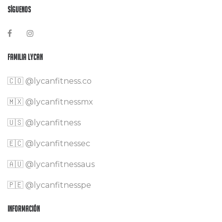
Síguenos
Familia Lycan
🇨🇴
@lycanfitness.co
🇲🇽
@lycanfitnessmx
🇺🇸 @lycanfitness
🇪🇨 @lycanfitnessec
🇦🇺 @lycanfitnessaus
🇵🇪 @lycanfitnesspe
Información