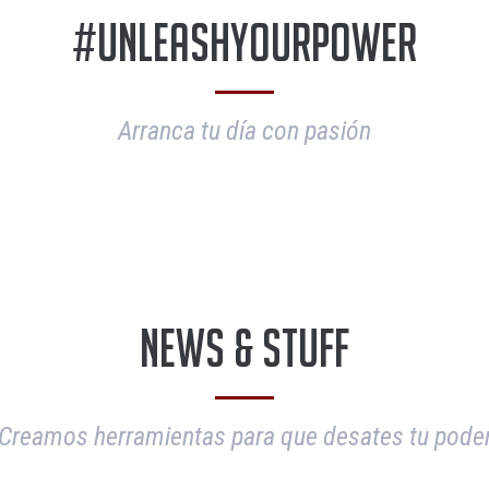
#UnleashYourPower
Arranca tu día con pasión
News & Stuff
Creamos herramientas para que desates tu pode