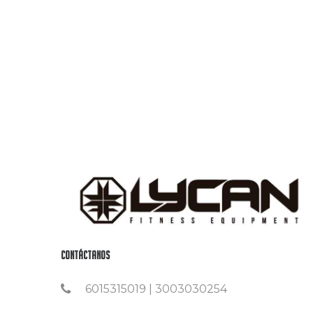
Contáctanos
6015315019 | 3003030254