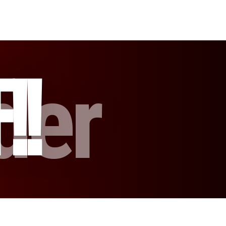
der
!!