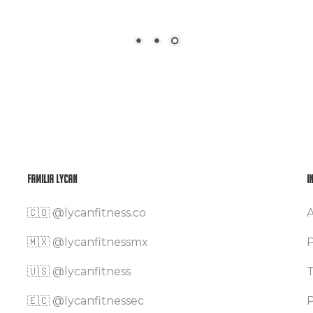
Familia Lycan
I
🇨🇴
@lycanfitness.co
A
🇲🇽
@lycanfitnessmx
P
🇺🇸 @lycanfitness
T
🇪🇨 @lycanfitnessec
P