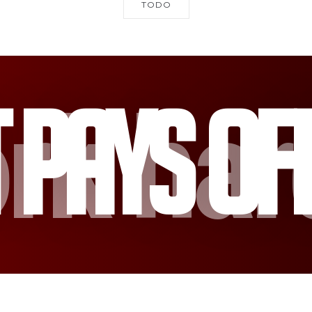
TODO
rk har
t Pays Off