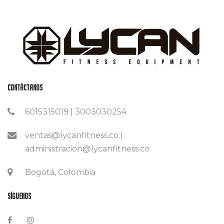
Contáctanos
6015315019 | 3003030254
ventas@lycanfitness.co |
administracion@lycanfitness.co
Bogotá, Colombia
Síguenos