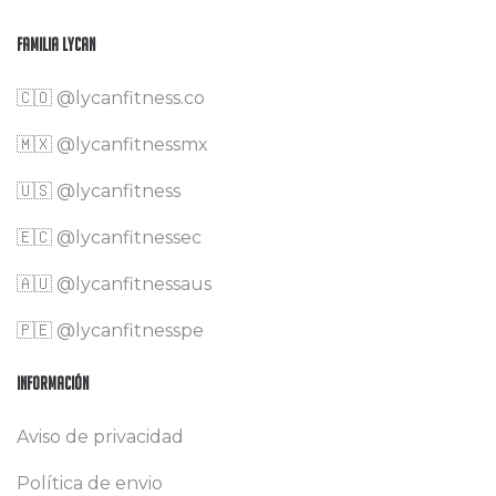
Familia Lycan
🇨🇴
@lycanfitness.co
🇲🇽
@lycanfitnessmx
🇺🇸 @lycanfitness
🇪🇨 @lycanfitnessec
🇦🇺 @lycanfitnessaus
🇵🇪 @lycanfitnesspe
Información
Aviso de privacidad
Política de envio