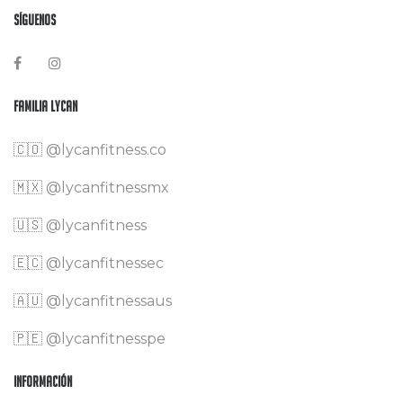
Síguenos
Familia Lycan
🇨🇴
@lycanfitness.co
🇲🇽
@lycanfitnessmx
🇺🇸 @lycanfitness
🇪🇨 @lycanfitnessec
🇦🇺 @lycanfitnessaus
🇵🇪 @lycanfitnesspe
Información