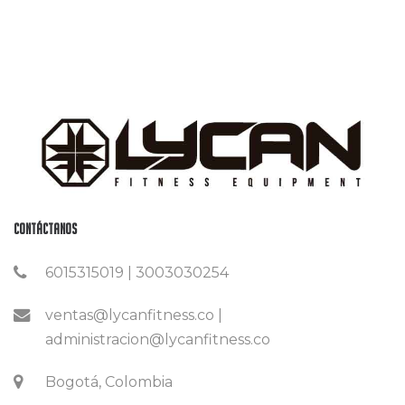
Contáctanos
6015315019 | 3003030254
ventas@lycanfitness.co |
administracion@lycanfitness.co
Bogotá, Colombia