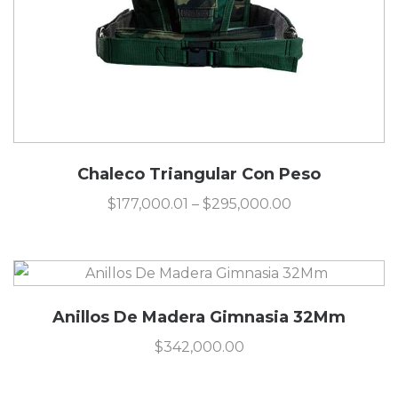
Chaleco Triangular Con Peso
$
177,000.01
–
$
295,000.00
Anillos De Madera Gimnasia 32Mm
$
342,000.00