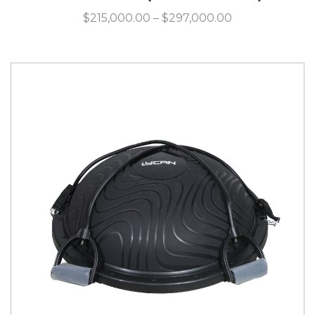
$
215,000.00
–
$
297,000.00