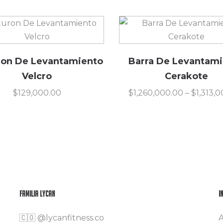
ron De Levantamiento
Barra De Levantam
Velcro
Cerakote
$
129,000.00
$
1,260,000.00
–
$
1,313,
Familia Lycan
I
🇨🇴
@lycanfitness.co
A