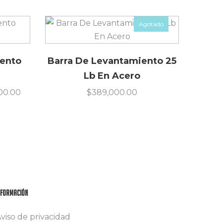
Agotado
iento
Barra De Levantamiento 25
Lb En Acero
000.00
$
389,000.00
nformación
viso de privacidad