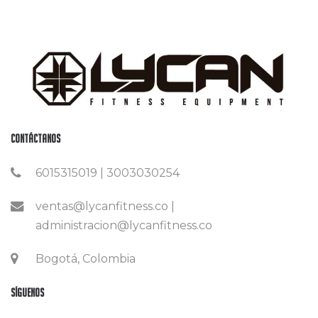
Contáctanos
6015315019 | 3003030254
ventas@lycanfitness.co |
administracion@lycanfitness.co
Bogotá, Colombia
Síguenos