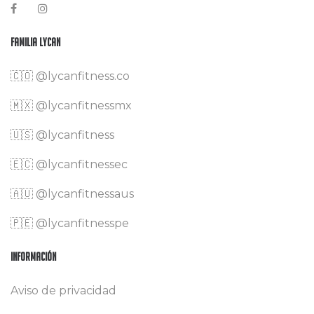
Familia Lycan
🇨🇴
@lycanfitness.co
🇲🇽
@lycanfitnessmx
🇺🇸 @lycanfitness
🇪🇨 @lycanfitnessec
🇦🇺 @lycanfitnessaus
🇵🇪 @lycanfitnesspe
Información
Aviso de privacidad