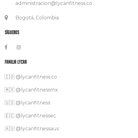
administracion@lycanfitness.co
Bogotá, Colombia
Síguenos
Familia Lycan
🇨🇴
@lycanfitness.co
🇲🇽
@lycanfitnessmx
🇺🇸 @lycanfitness
🇪🇨 @lycanfitnessec
🇦🇺 @lycanfitnessaus