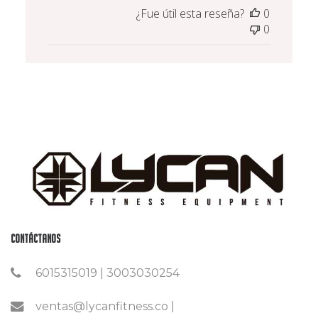
de
¿Fue útil esta reseña?
0
publicación
0
Contáctanos
6015315019 | 3003030254
ventas@lycanfitness.co |