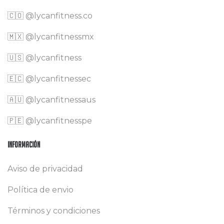
🇨🇴
@lycanfitness.co
🇲🇽
@lycanfitnessmx
🇺🇸 @lycanfitness
🇪🇨 @lycanfitnessec
🇦🇺 @lycanfitnessaus
🇵🇪 @lycanfitnesspe
Información
Aviso de privacidad
Política de envio
Términos y condiciones