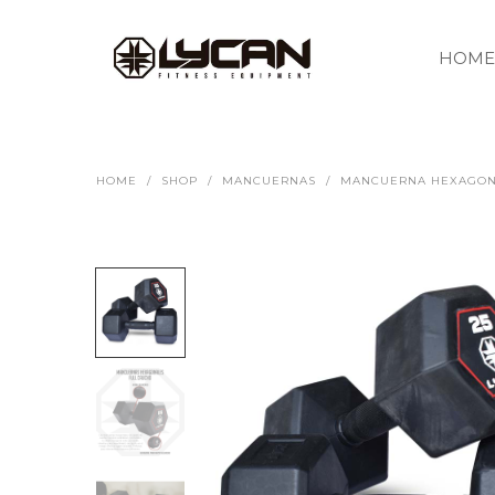
HOME
HOME
/
SHOP
/
MANCUERNAS
/
MANCUERNA HEXAGON