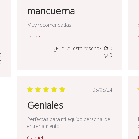
de
mancuerna
licación
publicación
Muy recomendadas
Felipe
¿Fue útil esta reseña?
0
0
0
0
Fecha
05/08/24
de
Geniales
publicación
Perfectas para mi equipo personal de
entrenamiento.
Gabriel