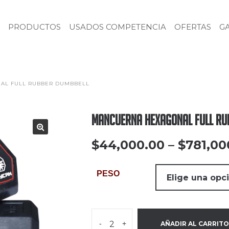
PRODUCTOS
USADOS COMPETENCIA
OFERTAS
G
AL FULL RUBBER DUMBBELL
Mancuerna Hexagonal Full Ru
$
44,000.00
–
$
781,00
PESO
-
+
AÑADIR AL CARRITO