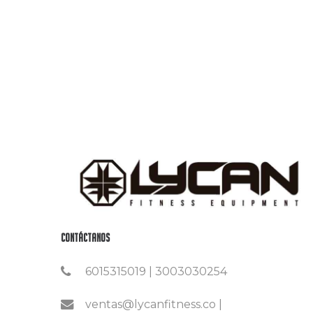
Contáctanos
6015315019 | 3003030254
ventas@lycanfitness.co |