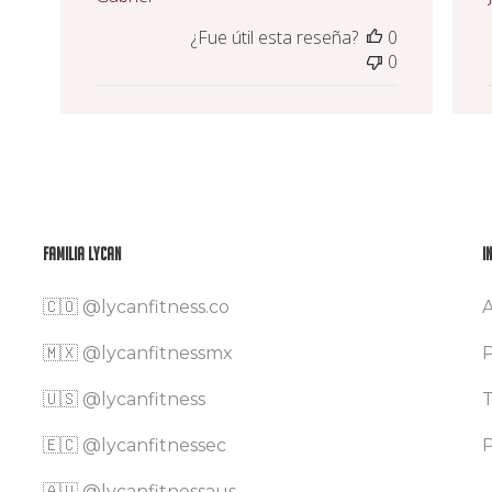
¿Fue útil esta reseña?
0
0
Familia Lycan
I
🇨🇴
@lycanfitness.co
A
🇲🇽
@lycanfitnessmx
P
🇺🇸 @lycanfitness
T
🇪🇨 @lycanfitnessec
P
🇦🇺 @lycanfitnessaus