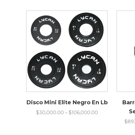
Disco Mini Elite Negro En Lb
Barr
S
$
30,000.00
–
$
106,000.00
$
89