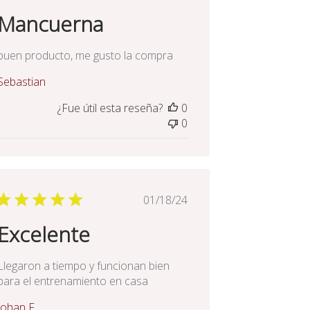
de
Mancuerna
publicación
buen producto, me gusto la compra
Sebastian
¿Fue útil esta reseña?
0
0
Fecha
01/18/24
de
Excelente
publicación
Llegaron a tiempo y funcionan bien
para el entrenamiento en casa
Johan F.