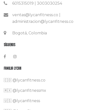
6015315019 | 3003030254
ventas@lycanfitness.co |
administracion@lycanfitness.co
Bogotá, Colombia
Síguenos
Familia Lycan
🇨🇴
@lycanfitness.co
🇲🇽
@lycanfitnessmx
🇺🇸 @lycanfitness