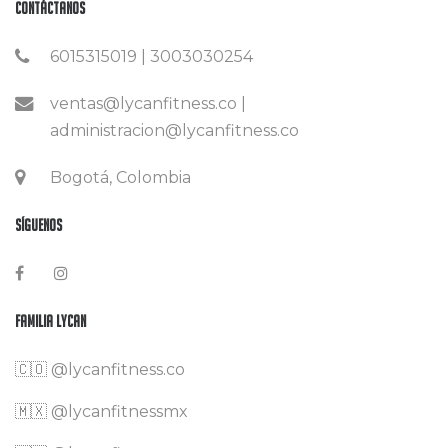
Contáctanos
6015315019 | 3003030254
ventas@lycanfitness.co |
administracion@lycanfitness.co
Bogotá, Colombia
Síguenos
Familia Lycan
🇨🇴
@lycanfitness.co
🇲🇽
@lycanfitnessmx