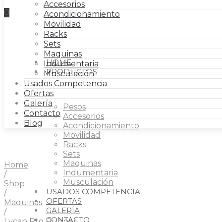
Accesorios
0
Acondicionamiento
Movilidad
Racks
Sets
FITNESS
Maquinas
HOME
Indumentaria
PRODUCTOS
Musculación
Usados Competencia
Ofertas
Galería
Pesos
Contacto
Accesorios
Blog
Acondicionamiento
Movilidad
Racks
Sets
Maquinas
Home
Indumentaria
/
Musculación
Shop
USADOS COMPETENCIA
/
OFERTAS
Maquinas
GALERÍA
/
CONTACTO
Lycan Pro Runner