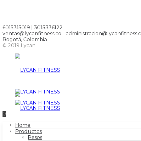
6015315019 | 3015336122
ventas@lycanfitness.co - administracion@lycanfitness.
Bogotá, Colombia
© 2019 Lycan
LYCAN
0
Home
Productos
FITNESS
Pesos
LYCAN