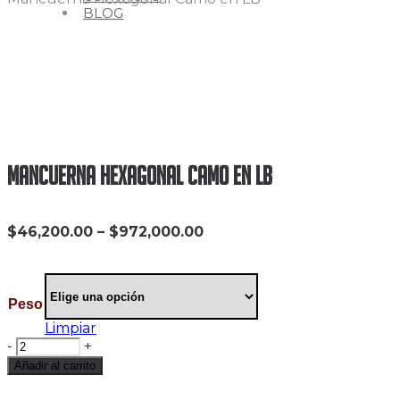
BLOG
Mancuerna Hexagonal Camo en LB
Price
$
46,200.00
–
$
972,000.00
range:
$46,200.00
through
$972,000.00
Peso
Limpiar
-
+
Añadir al carrito