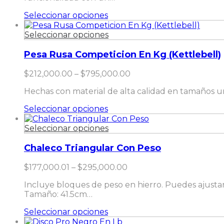
pueden
$781,000.00
Este
Seleccionar opciones
elegir
producto
en
tiene
Este
Seleccionar opciones
la
múltiples
producto
página
variantes.
tiene
Pesa Rusa Competicion En Kg (Kettlebell)
de
Las
múltiples
producto
opciones
variantes.
Price
$
212,000.00
–
$
795,000.00
se
Las
range:
pueden
Hechas con material de alta calidad en tamaños un
opciones
$212,000.00
elegir
se
through
Este
Seleccionar opciones
en
pueden
$795,000.00
producto
la
elegir
tiene
Este
Seleccionar opciones
página
en
múltiples
producto
de
la
variantes.
tiene
Chaleco Triangular Con Peso
producto
página
Las
múltiples
de
opciones
variantes.
Price
$
177,000.01
–
$
295,000.00
producto
se
Las
range:
pueden
Incluye bloques de peso en hierro. Puedes ajusta
opciones
$177,000.01
elegir
Tamaño: 41.5cm…
se
through
en
pueden
$295,000.00
Este
Seleccionar opciones
la
elegir
producto
página
en