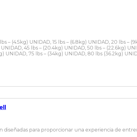
lbs – (4.5kg) UNIDAD, 15 lbs – (6.8kg) UNIDAD, 20 lbs – (9
 UNIDAD, 45 lbs – (20.4kg) UNIDAD, 50 lbs – (22.6kg) UNI
kg) UNIDAD, 75 lbs – (34kg) UNIDAD, 80 lbs (36.2kg) UNID
ll
 diseñadas para proporcionar una experiencia de entre