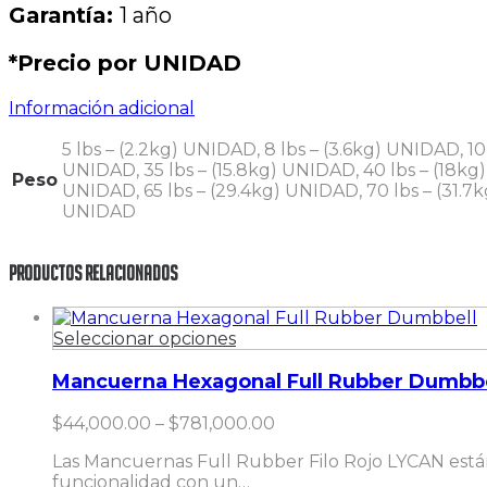
Garantía:
1 año
*Precio por UNIDAD
Información adicional
5 lbs – (2.2kg) UNIDAD, 8 lbs – (3.6kg) UNIDAD, 10
UNIDAD, 35 lbs – (15.8kg) UNIDAD, 40 lbs – (18kg)
Peso
UNIDAD, 65 lbs – (29.4kg) UNIDAD, 70 lbs – (31.7
UNIDAD
Productos Relacionados
Este
Seleccionar opciones
producto
tiene
Mancuerna Hexagonal Full Rubber Dumbbe
múltiples
variantes.
Price
$
44,000.00
–
$
781,000.00
Las
range:
Las Mancuernas Full Rubber Filo Rojo LYCAN están
opciones
$44,000.00
funcionalidad con un…
se
through