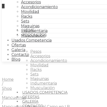
Accesorios
0
Acondicionamiento
Movilidad
Racks
Sets
FITNESS
Maquinas
HOME
Indumentaria
PRODUCTOS
Musculación
Usados Competencia
Ofertas
Galería
Pesos
Contacto
Accesorios
Blog
Acondicionamiento
Movilidad
Racks
Sets
Maquinas
Home
Indumentaria
/
Musculación
Shop
USADOS COMPETENCIA
/
OFERTAS
Mancuernas
GALERÍA
/
CONTACTO
Mancuerna Hexagonal Camo en LB