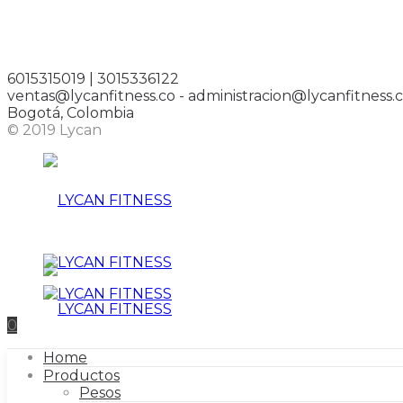
6015315019 | 3015336122
ventas@lycanfitness.co - administracion@lycanfitness.
Bogotá, Colombia
© 2019 Lycan
LYCAN
0
Home
Productos
FITNESS
Pesos
LYCAN