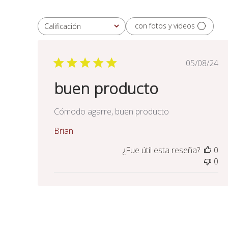
con fotos y videos
Calificación
Todas las clasificaciones
Fecha
05/08/24
de
buen producto
publica
Cómodo agarre, buen producto
Brian
¿Fue útil esta reseña?
0
0