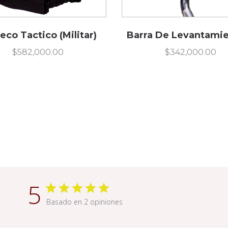
eco Tactico (Militar)
Barra De Levantamie
$
582,000.00
$
342,000.00
5
Basado en 2 opiniones