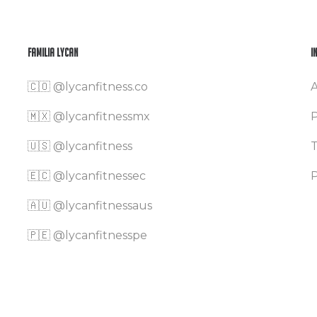
Familia Lycan
I
🇨🇴
@lycanfitness.co
A
🇲🇽
@lycanfitnessmx
P
🇺🇸 @lycanfitness
T
🇪🇨 @lycanfitnessec
P
🇦🇺 @lycanfitnessaus
🇵🇪 @lycanfitnesspe