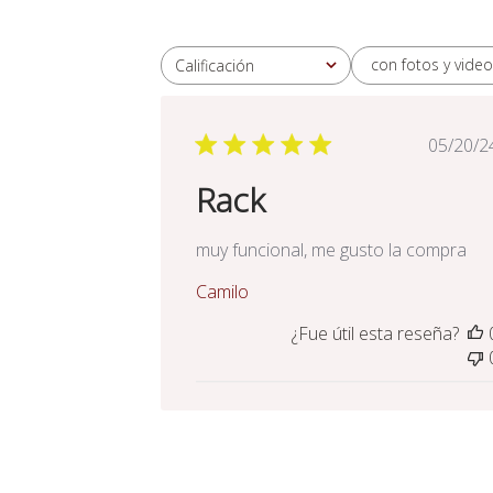
con fotos y video
Calificación
Todas las clasificaciones
Fec
05/20/2
de
Rack
pub
muy funcional, me gusto la compra
Camilo
¿Fue útil esta reseña?