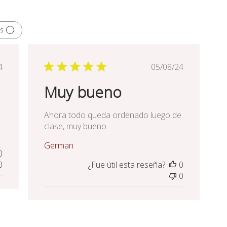
s
ha
Fecha
4
05/08/24
de
Muy bueno
licación
publicación
Ahora todo queda ordenado luego de
clase, muy bueno
German
0
0
¿Fue útil esta reseña?
0
0