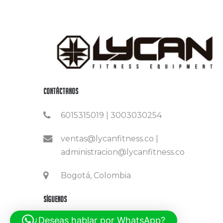
Contáctanos
6015315019 | 3003030254
ventas@lycanfitness.co |
administracion@lycanfitness.co
Bogotá, Colombia
Síguenos
¿Deseas hablar por WhatsApp?