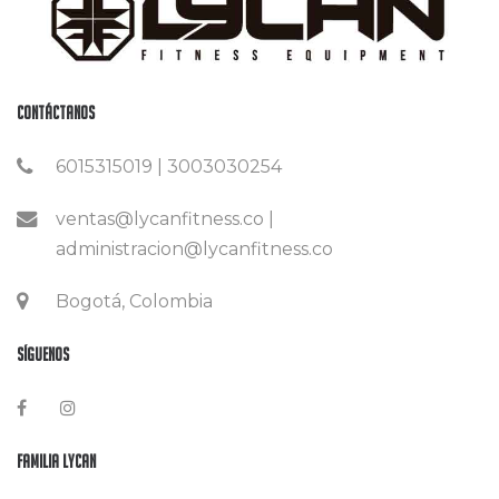
Contáctanos
6015315019 | 3003030254
ventas@lycanfitness.co |
administracion@lycanfitness.co
Bogotá, Colombia
Síguenos
Familia Lycan