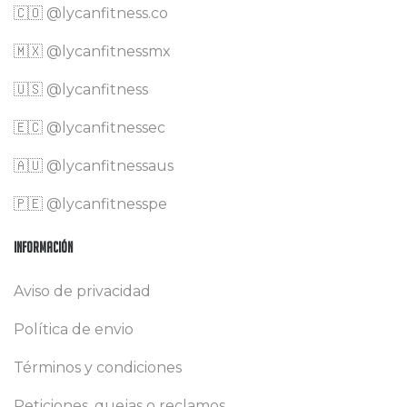
🇨🇴
@lycanfitness.co
🇲🇽
@lycanfitnessmx
🇺🇸 @lycanfitness
🇪🇨 @lycanfitnessec
🇦🇺 @lycanfitnessaus
🇵🇪 @lycanfitnesspe
Información
Aviso de privacidad
Política de envio
Términos y condiciones
Peticiones, quejas o reclamos