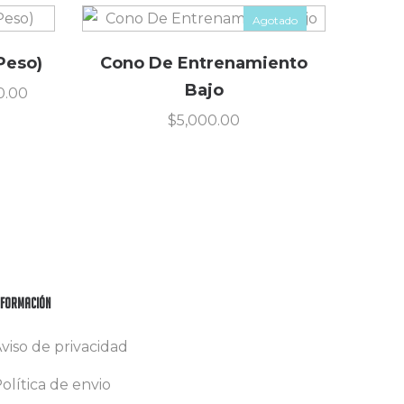
Agotado
Peso)
Cono De Entrenamiento
Bajo
0.00
$
5,000.00
nformación
viso de privacidad
olítica de envio