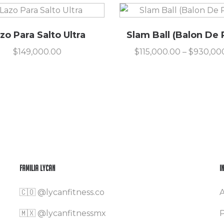
zo Para Salto Ultra
Slam Ball (Balon De 
$
149,000.00
$
115,000.00
–
$
930,00
Familia Lycan
I
🇨🇴
@lycanfitness.co
A
🇲🇽
@lycanfitnessmx
P