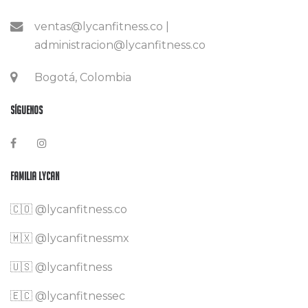
ventas@lycanfitness.co |
administracion@lycanfitness.co
Bogotá, Colombia
Síguenos
Familia Lycan
🇨🇴
@lycanfitness.co
🇲🇽
@lycanfitnessmx
🇺🇸 @lycanfitness
🇪🇨 @lycanfitnessec