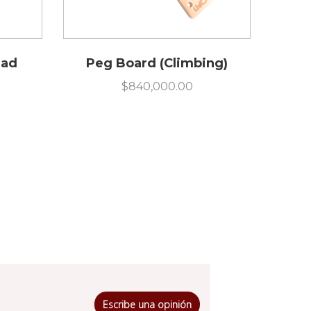
dad
Peg Board (Climbing)
$
840,000.00
Escribe una opinión