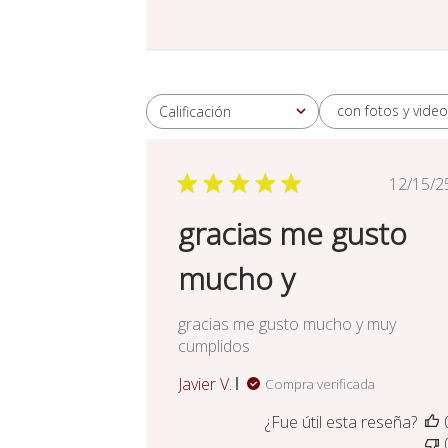
con fotos y video
Calificación
Todas las clasificaciones
Fec
12/15/2
de
gracias me gusto
pub
mucho y
gracias me gusto mucho y muy
cumplidos
Javier V.
Compra verificada
¿Fue útil esta reseña?