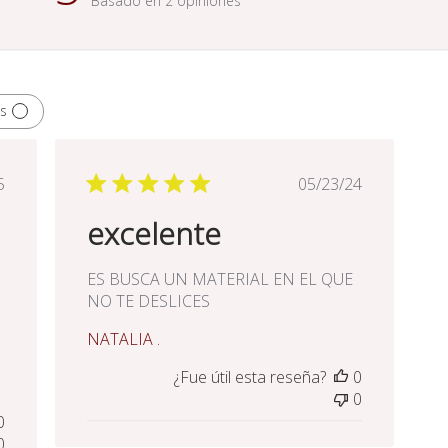
Basado en 2 opiniones
s
ha
Fecha
5
05/23/24
de
excelente
licación
publicación
ES BUSCA UN MATERIAL EN EL QUE
NO TE DESLICES
NATALIA .
¿Fue útil esta reseña?
0
0
0
0