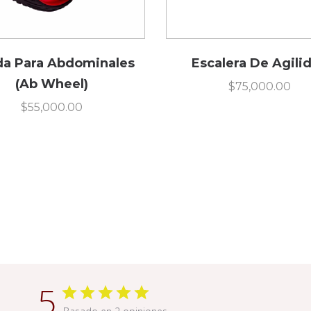
a Para Abdominales
Escalera De Agili
(Ab Wheel)
$
75,000.00
$
55,000.00
5