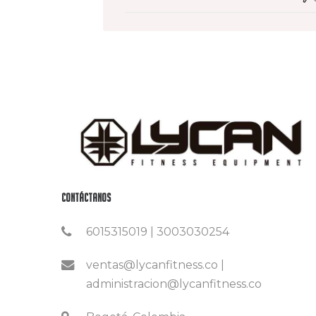
Contáctanos
6015315019 | 3003030254
ventas@lycanfitness.co |
administracion@lycanfitness.co