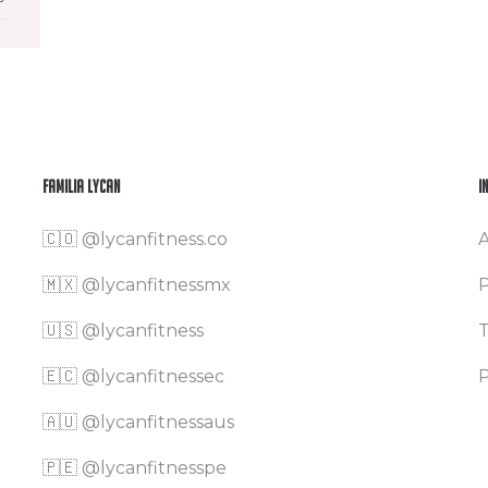
Familia Lycan
I
🇨🇴
@lycanfitness.co
A
🇲🇽
@lycanfitnessmx
P
🇺🇸 @lycanfitness
T
🇪🇨 @lycanfitnessec
P
🇦🇺 @lycanfitnessaus
🇵🇪 @lycanfitnesspe