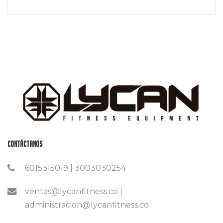
Contáctanos
6015315019 | 3003030254
ventas@lycanfitness.co |
administracion@lycanfitness.co