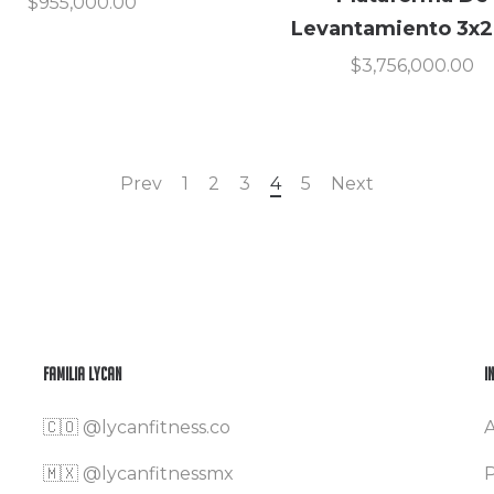
$
955,000.00
Levantamiento 3x
$
3,756,000.00
Prev
1
2
3
4
5
Next
Familia Lycan
I
🇨🇴
@lycanfitness.co
A
🇲🇽
@lycanfitnessmx
P