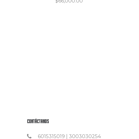
$
66,000.00
Contáctanos
6015315019 | 3003030254