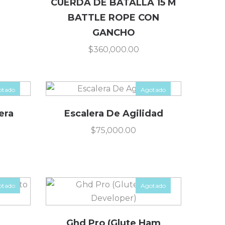
CUERDA DE BATALLA 15 M
BATTLE ROPE CON
GANCHO
$
360,000.00
otado
Agotado
era
Escalera De Agilidad
$
75,000.00
otado
Agotado
Ghd Pro (Glute Ham