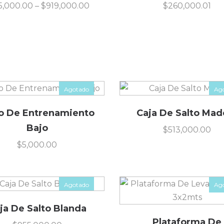
5,000.00
–
$
919,000.00
$
260,000.01
Agotado
Ag
o De Entrenamiento
Caja De Salto Mad
Bajo
$
513,000.00
$
5,000.00
Agotado
Ag
ja De Salto Blanda
Plataforma De