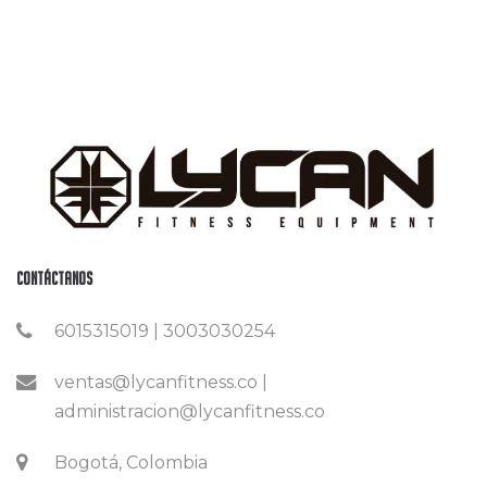
Contáctanos
6015315019 | 3003030254
ventas@lycanfitness.co |
administracion@lycanfitness.co
Bogotá, Colombia