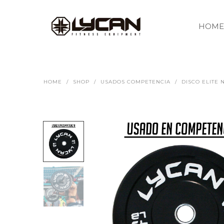
HOME
HOME
/
SHOP
/
USADOS COMPETENCIA
/
DISCO ELITE