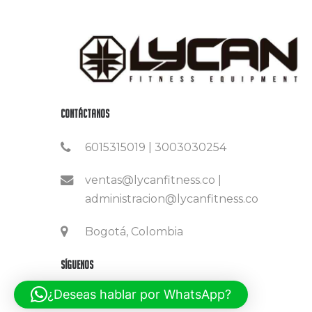
Contáctanos
6015315019 | 3003030254
ventas@lycanfitness.co |
administracion@lycanfitness.co
Bogotá, Colombia
Síguenos
¿Deseas hablar por WhatsApp?