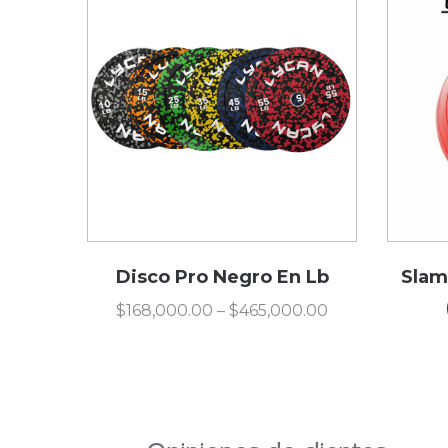
Disco Pro Negro En Lb
Slam
$
168,000.00
–
$
465,000.00