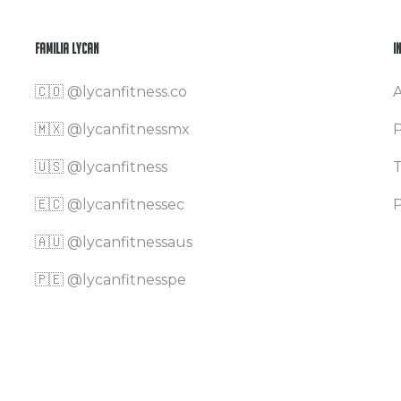
Familia Lycan
I
🇨🇴
@lycanfitness.co
A
🇲🇽
@lycanfitnessmx
P
🇺🇸 @lycanfitness
T
🇪🇨 @lycanfitnessec
P
🇦🇺 @lycanfitnessaus
🇵🇪 @lycanfitnesspe