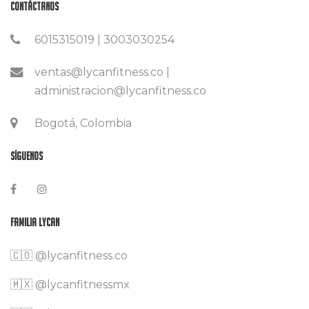
Contáctanos
6015315019 | 3003030254
ventas@lycanfitness.co |
administracion@lycanfitness.co
Bogotá, Colombia
Síguenos
Familia Lycan
🇨🇴
@lycanfitness.co
🇲🇽
@lycanfitnessmx